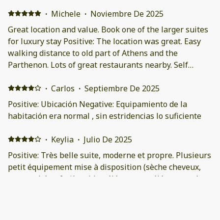
dotazione delle posate e dei bicchieri nel caso si voglia
mangiare in appartamento.
·
Michele
·
Noviembre De 2025
Great location and value. Book one of the larger suites
for luxury stay Positive: The location was great. Easy
walking distance to old part of Athens and the
Parthenon. Lots of great restaurants nearby. Self
checkin was simple. We booked three rooms for six of
us. Two larger rooms were spacious and beds very
·
Carlos
·
Septiembre De 2025
comfortable. Negative: Smaller room Athena? Needed
Positive: Ubicación Negative: Equipamiento de la
the fridge to be defrosted, the kettle leaked and the
habitación era normal , sin estridencias lo suficiente
bed was saggy. Otherwise the room was good. I did
notify the owner of the issues so hopefully something
·
Keylia
·
Julio De 2025
will be done.
Positive: Très belle suite, moderne et propre. Plusieurs
petit équipement mise à disposition (sèche cheveux,
verres, thé, cafetière...) La télé est une télé connectée
donc possibilité de mettre ses comptes Youtubes,
Netflix... Le studio est situé au cœur du centre ville
avec tous les commerces, cafés à proximité et faisable