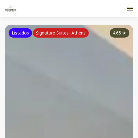
Listados
Signature Suites- Athens
4.65
★