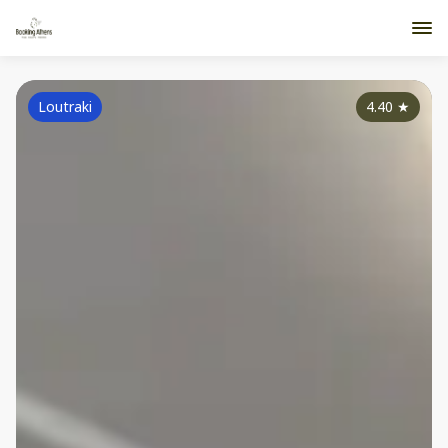
Loutraki
4.40
★