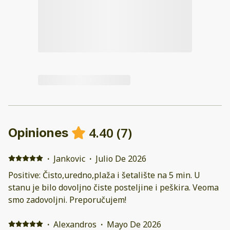
4.40
(
7
)
Opiniones
·
Jankovic
·
Julio De 2026
Positive: Čisto,uredno,plaža i šetalište na 5 min. U
stanu je bilo dovoljno čiste posteljine i peškira. Veoma
smo zadovoljni. Preporučujem!
·
Alexandros
·
Mayo De 2026