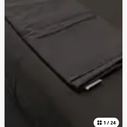
1
/
24