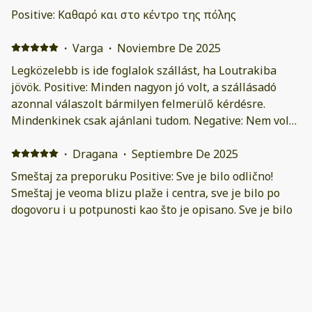
Positive: Καθαρό και στο κέντρο της πόλης
·
Varga
·
Noviembre De 2025
Legközelebb is ide foglalok szállást, ha Loutrakiba
jövök. Positive: Minden nagyon jó volt, a szállásadó
azonnal válaszolt bármilyen felmerülő kérdésre.
Mindenkinek csak ajánlani tudom. Negative: Nem volt
ilyen, minden rendben volt.
·
Dragana
·
Septiembre De 2025
Smeštaj za preporuku Positive: Sve je bilo odlično!
Smeštaj je veoma blizu plaže i centra, sve je bilo po
dogovoru i u potpunosti kao što je opisano. Sve je bilo
čisto i uredno. Topla preporuka! Negative: Klima u
spavaćoj sobi duva direktno prema uzglavlju, pa može
da smeta tokom spavanja. Najjednostavnije rešenje je
·
Roxana
·
Agosto De 2025
da se spava obrnuto na krevetu, ako vam ne smeta da
Great location!! Positive: The apartment was perfect
tako spavate, nama nije. Ovo nije negativna recenzija
and the location was excellent. Everything exceeded my
samo predlog drugima da ne prave problem oko toga.