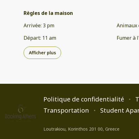
Règles de la maison
Arrivée
:
3 pm
Animaux 
Départ
:
11 am
Fumer à l
Afficher plus
Politique de confidentialité
T
Transportation
Student Apa
Loutrakiou, Korinthos 201 00, Greece