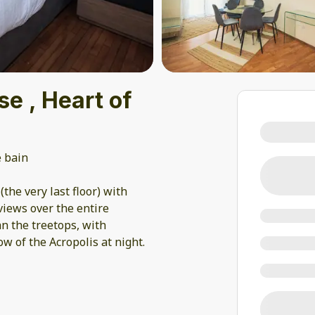
e , Heart of
e bain
he very last floor) with
views over the entire
an the treetops, with
ow of the Acropolis at night.