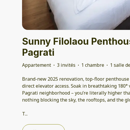
Sunny Filolaou Penthous
Pagrati
Appartement
·
3 invités
·
1 chambre
·
1 salle d
Brand-new 2025 renovation, top-floor penthouse (t
direct elevator access. Soak in breathtaking 180° 
Pagrati neighborhood – you’re literally higher th
nothing blocking the sky, the rooftops, and the gl
T
...