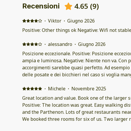
4.65
(
9
)
Recensioni
·
Viktor
·
Giugno 2026
Positive: Other things ok Negative: Wifi not stabl
·
alessandro
·
Giugno 2026
Posizione eccezionale. Positive: Posizione eccezio
ampia e luminosa. Negative: Niente non va. Con p
accorgimenti sarebbe quasi perfetto. Ad esempio
delle posate e dei bicchieri nel caso si voglia ma
·
Michele
·
Novembre 2025
Great location and value. Book one of the larger s
Positive: The location was great. Easy walking dis
and the Parthenon. Lots of great restaurants near
We booked three rooms for six of us. Two larger
beds very comfortable. Negative: Smaller room A