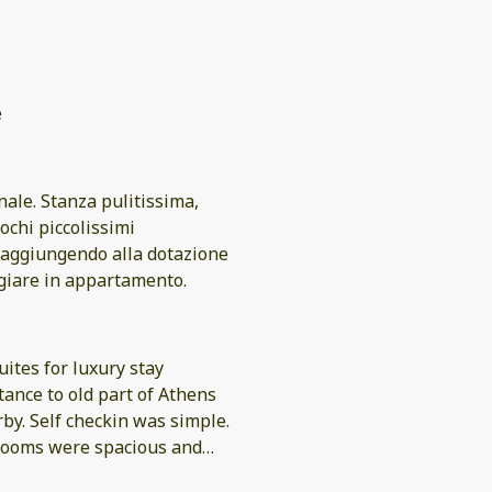
e
nale. Stanza pulitissima,
ochi piccolissimi
 aggiungendo alla dotazione
ngiare in appartamento.
uites for luxury stay
tance to old part of Athens
by. Self checkin was simple.
 rooms were spacious and
thena? Needed the fridge to