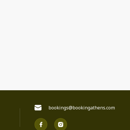
bookings@bookingathens.com