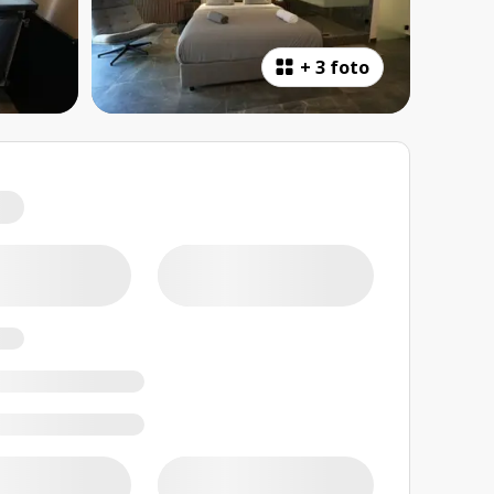
+
3 foto