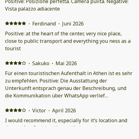
Positive: Posizione perfetta. Camera pulita. Negative:
Vista palazzo adiacente
·
Ferdinand
·
Juni 2026
Positive: at the heart of the center, very nice place,
close to public transport and everything you ness as a
tourist
·
Sakuko
·
Mai 2026
Für einen touristischen Aufenthalt in Athen ist es sehr
zu empfehlen. Positive: Die Ausstattung der
Unterkunft entsprach genau der Beschreibung, und
die Kommunikation über WhatsApp verlief
reibungslos, was sehr angenehm war. Sowohl das
Zimmer als auch das Badezimmer waren sauber. Da die
·
Victor
·
April 2026
Sehenswürdigkeiten im Umkreis von 1 km liegen, ist
I would recommend it, especially for it’s location and
die Unterkunft ideal für Besichtigungen zu Fuß. In der
the comfort Positive: Very well situated, personnel
Nachbarschaft gibt es zahlreiche Restaurants und
answers fast. The room is pretty comfortable Negative: