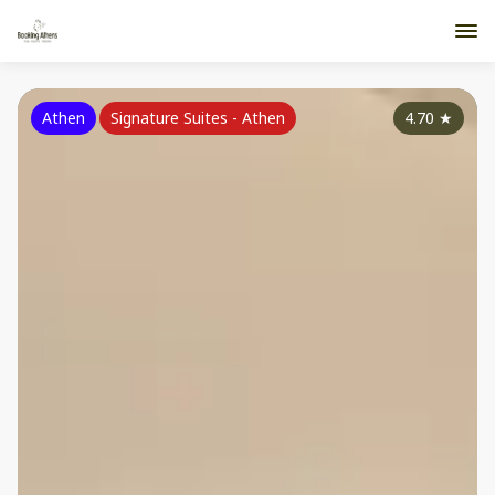
Athen
Signature Suites - Athen
4.70
★