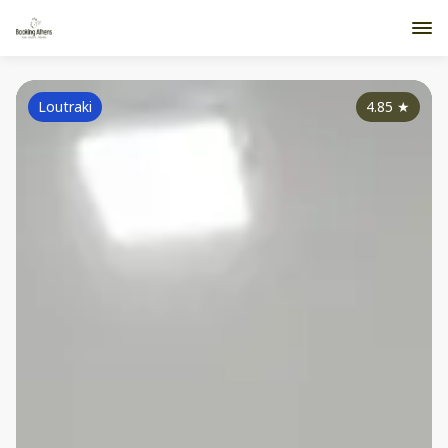
Loutraki
4.85
★