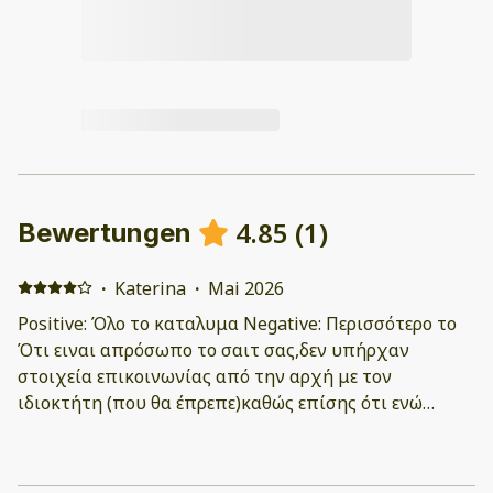
4.85
(
1
)
Bewertungen
·
Katerina
·
Mai 2026
Positive: Όλο το καταλυμα Negative: Περισσότερο το
Ότι ειναι απρόσωπο το σαιτ σας,δεν υπήρχαν
στοιχεία επικοινωνίας από την αρχή με τον
ιδιοκτήτη (που θα έπρεπε)καθώς επίσης ότι ενώ
έκανα check στις 16:00μμ,έπρεπε να κάνω Check
aout,στις 11:00πμ..(ευτυχώς βρέθηκε λυση)που το
θεωρώ απαράδεκτο...Το κατάλυμα θα το χρειαστώ