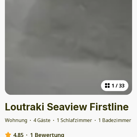
1
/
33
Loutraki Seaview Firstline
Wohnung
·
4 Gäste
·
1 Schlafzimmer
·
1 Badezimmer
4.85
·
1 Bewertung