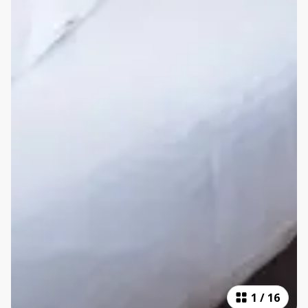
1
/
16